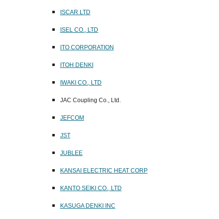
ISCAR LTD
ISEL CO., LTD
ITO CORPORATION
ITOH DENKI
IWAKI CO., LTD
JAC Coupling Co., Ltd.
JEFCOM
JST
JUBLEE
KANSAI ELECTRIC HEAT CORP
KANTO SEIKI CO., LTD
KASUGA DENKI INC