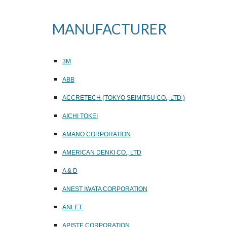
MANUFACTURER
3M
ABB
ACCRETECH (TOKYO SEIMITSU CO., LTD )
AICHI TOKEI
AMANO CORPORATION
AMERICAN DENKI CO., LTD
A & D
ANEST IWATA CORPORATION
ANLET
APISTE CORPORATION