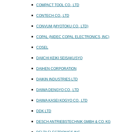
COMPACT TOOL CO., LTD
CONTECH CO., LTD
CONVUM (MYOTOKU CO., LTD)
COPAL (NIDEC COPAL ELECTRONICS, INC)
COSEL
DAIICHI KEIKI SEISAKUSYO
DAIHEN CORPORATION
DAIKIN INDUSTRIES LTD
DAIWA DENGYO CO., LTD
DAIWA KASEI KOGYO CO., LTD
DDK LTD
DESCH
ANTRIEBSTECHNIK GMBH & CO. KG