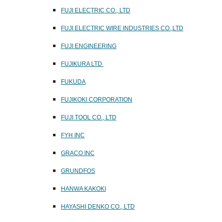
FUJI ELECTRIC CO., LTD
FUJI ELECTRIC WIRE INDUSTRIES CO.,LTD
FUJI ENGINEERING
FUJIKURA LTD
FUKUDA
FUJIKOKI CORPORATION
FUJI TOOL CO., LTD
FYH INC
GRACO INC
GRUNDFOS
HANWA KAKOKI
HAYASHI DENKO CO., LTD