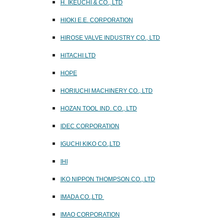
H. IKEUCHI & CO., LTD
HIOKI E.E. CORPORATION
HIROSE VALVE INDUSTRY CO., LTD
HITACHI LTD
HOPE
HORIUCHI MACHINERY CO., LTD
HOZAN TOOL IND. CO., LTD
IDEC CORPORATION
IGUCHI KIKO CO.,LTD
IHI
IKO NIPPON THOMPSON CO., LTD
IMADA CO.,LTD
IMAO CORPORATION